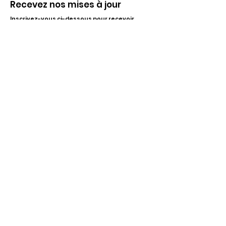
Recevez nos mises à jour
Inscrivez-vous ci-dessous pour recevoir
notre infolettre Corpuscule !
S'inscrire
Haut de page
Liens utiles
À propos
Partenaires financiers
Activités
Membriété