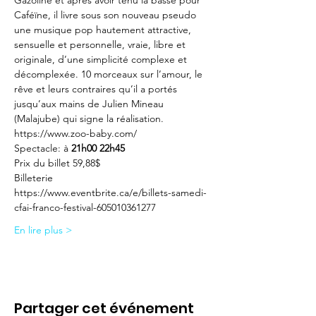
Gazoline et après avoir tenu la basse pour 
Caféïne, il livre sous son nouveau pseudo 
une musique pop hautement attractive, 
sensuelle et personnelle, vraie, libre et 
originale, d’une simplicité complexe et 
décomplexée. 10 morceaux sur l’amour, le 
rêve et leurs contraires qu’il a portés 
jusqu’aux mains de Julien Mineau 
(Malajube) qui signe la réalisation.
https://www.zoo-baby.com/
S﻿pectacle: 
à 
21h00 
22h45
Prix du billet 59,88$
Billeterie 
https://www.eventbrite.ca/e/billets-samedi-
cfai-franco-festival-605010361277
En lire plus >
Partager cet événement