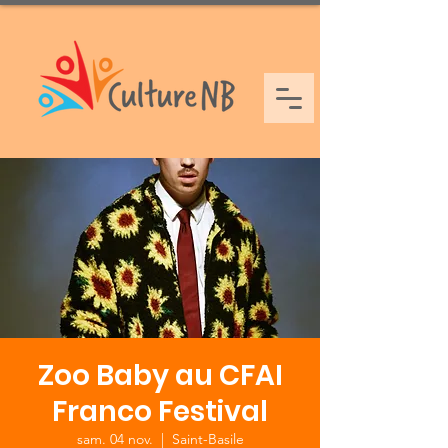
Zoo Baby au CFAI
Franco Festival
sam. 04 nov.
  |  
Saint-Basile