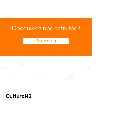
Découvrez nos activités !
Activités
CultureNB
Vous pouvez nous rejoindre au
Conseil provincial des sociétés
culturelles, (CPSC).