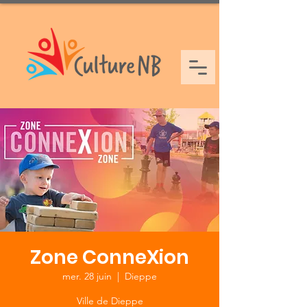
Zone ConneXion
mer. 28 juin
  |  
Dieppe
Ville de Dieppe