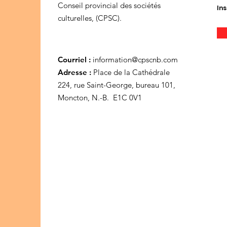
Conseil provincial des sociétés
Ins
culturelles, (CPSC).
Courriel :
information@cpscnb.com
Adresse :
Place de la Cathédrale
224, rue Saint-George, bureau 101,
Moncton, N.-B. E1C 0V1