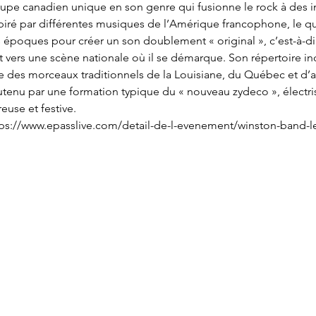
pe canadien unique en son genre qui fusionne le rock à des in
piré par différentes musiques de l’Amérique francophone, le qu
 époques pour créer un son doublement « original », c’est-à-dire
 et vers une scène nationale où il se démarque. Son répertoire 
es morceaux traditionnels de la Louisiane, du Québec et d’ail
tenu par une formation typique du « nouveau zydeco », électris
use et festive.
ttps://www.epasslive.com/detail-de-l-evenement/winston-band-l