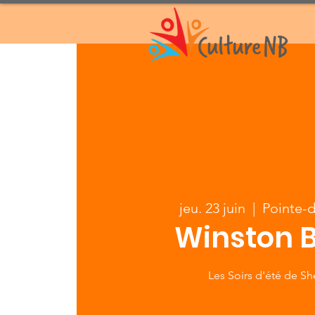
jeu. 23 juin
  |  
Pointe-
Winston 
Les Soirs d'été de S