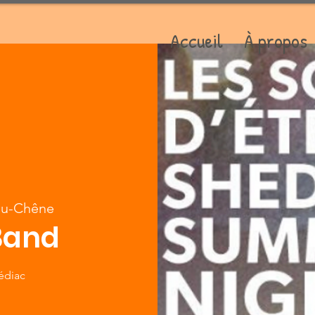
Accueil
À propos
du-Chêne
Band
hédiac