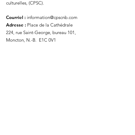
culturelles, (CPSC).
Courriel :
information@cpscnb.com
Adresse :
Place de la Cathédrale
224, rue Saint-George, bureau 101,
Moncton, N.-B. E1C 0V1
Recevez nos mises à jour
Inscrivez-vous ci-dessous pour recevoir
notre infolettre Corpuscule !
S'inscrire
Haut de page