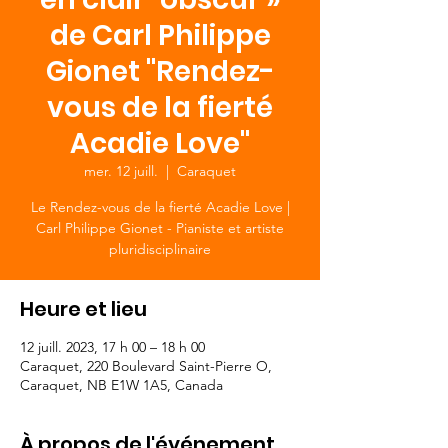
de Carl Philippe
Gionet "Rendez-
vous de la fierté
Acadie Love"
mer. 12 juill.
  |  
Caraquet
Le Rendez-vous de la fierté Acadie Love |
Carl Philippe Gionet - Pianiste et artiste
pluridisciplinaire
Heure et lieu
12 juill. 2023, 17 h 00 – 18 h 00
Caraquet, 220 Boulevard Saint-Pierre O,
Caraquet, NB E1W 1A5, Canada
À propos de l'événement