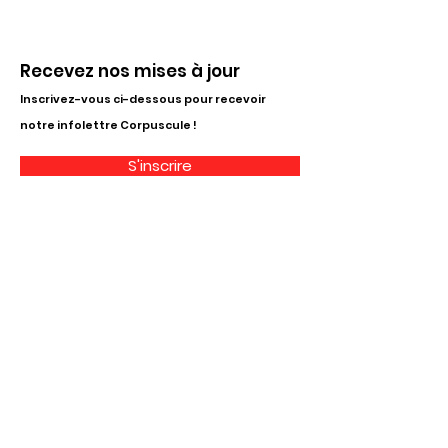
Recevez nos mises à jour
Inscrivez-vous ci-dessous pour recevoir
notre infolettre Corpuscule !
S'inscrire
Haut de page
Liens utiles
À propos
Partenaires financiers