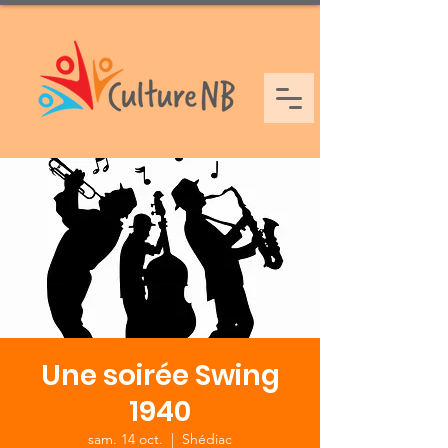
Une soirée Swing
1940
sam. 14 oct.
  |  
Shédiac