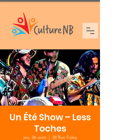
Un Été Show – Less
Toches
jeu. 06 août
  |  
28 Rue Foley