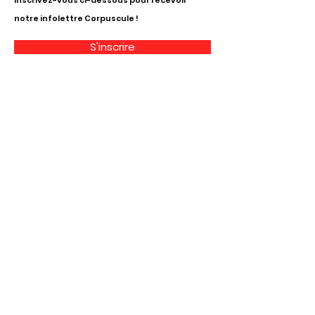
Inscrivez-vous ci-dessous pour recevoir
notre infolettre Corpuscule !
S'inscrire
Haut de page
Liens utiles
À propos
Partenaires financiers
Activités
Membriété
Contact