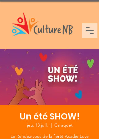
Un été SHOW!
jeu. 13 juill.
  |  
Caraquet
Le Rendez-vous de la fierté Acadie Love