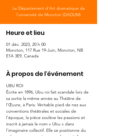
Le Département d'Art dramatique de
l'université de Moncton (DADUM)
Heure et lieu
01 déc. 2023, 20 h 00
Moncton, 117 Rue 19-Juin, Moncton, NB
E1A 3E9, Canada
À propos de l'événement
UBU ROI 
Écrite en 1896, Ubu roi fait scandale lors de 
sa sortie la même année au Théâtre de 
l'Œuvre, à Paris. Véritable pied de nez aux 
conventions théâtrales et sociales de 
l'époque, la pièce soulève les passions et 
inscrit à jamais le nom « Ubu » dans 
l'imaginaire collectif. Elle se positionne du 