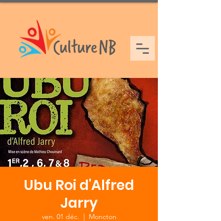
Ubu Roi d'Alfred
Jarry
ven. 01 déc.
  |  
Moncton