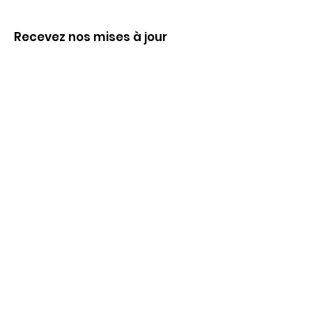
Recevez nos mises à jour
Inscrivez-vous ci-dessous pour recevoir
notre infolettre Corpuscule !
S'inscrire
Haut de page
Liens utiles
À propos
Partenaires financiers
Activités