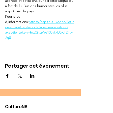
acérées et cette chaleur caractéristique qui 
a fait de lui l’un des humoristes les plus 
appréciés du pays.
Pour plus 
d,informations:
https://capitol.tuxedobillet.c
om/main/trent-mcclellans-be-nice-tour?
axeptio_token=hx2GtqWe135vilxD5XTDFx-
Jq8
Partager cet événement
CultureNB