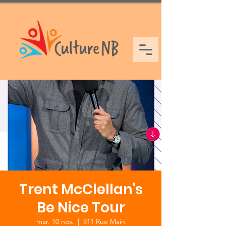
Trent McClellan's
Be Nice Tour
mar. 10 nov.
  |  
811 Rue Main