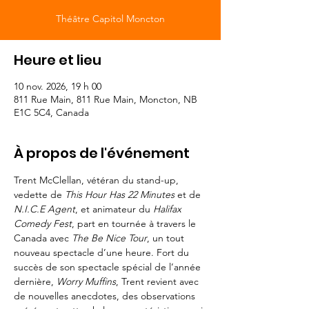
Théâtre Capitol Moncton
Heure et lieu
10 nov. 2026, 19 h 00
811 Rue Main, 811 Rue Main, Moncton, NB
E1C 5C4, Canada
À propos de l'événement
Trent McClellan, vétéran du stand-up, 
vedette de 
This Hour Has 22 Minutes
 et de 
N.I.C.E Agent
, et animateur du 
Halifax 
Comedy Fest
, part en tournée à travers le 
Canada avec 
The Be Nice Tour
, un tout 
nouveau spectacle d’une heure. Fort du 
succès de son spectacle spécial de l’année 
dernière, 
Worry Muffins
, Trent revient avec 
de nouvelles anecdotes, des observations 