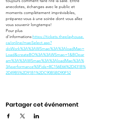
toujours comment faire rire la salle. Entre 
anecdotes, échanges avec le public et 
moments complètement imprévisibles, 
préparez-vous à une soirée dont vous allez 
vous souvenir longtemps! 
Pour plus 
d'informations:
https://tickets.theplayhouse.
ca/online/mapSelect.asp?
doWork%3A%3AWSmap%3A%3AloadMap=
Load&createBO%3A%3AWSmap=1&BOpar
am%3A%3AWSmap%3A%3AloadMap%3A%
3Aperformance%5Fids=8C156E66%2D431B%
2D49B5%2D91B1%2DC90B5BD90F52
Partager cet événement