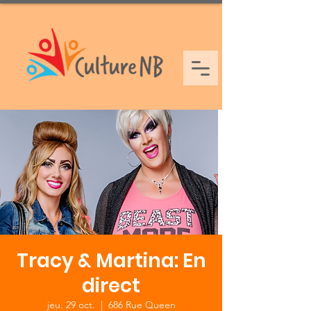
Tracy & Martina: En
direct
jeu. 29 oct.
  |  
686 Rue Queen