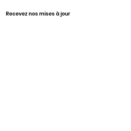
Recevez nos mises à jour
Inscrivez-vous ci-dessous pour recevoir
notre infolettre Corpuscule !
S'inscrire
Haut de page
Liens utiles
À propos
Partenaires financiers
Activités