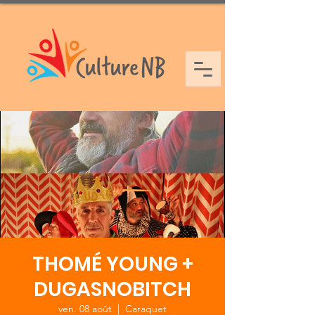
THOMÉ YOUNG +
DUGASNOBITCH
ven. 08 août
  |  
Caraquet