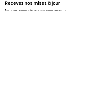
Recevez nos mises à jour
Inscrivez-vous ci-dessous pour recevoir
notre infolettre Corpuscule !
S'inscrire
Haut de page
Liens utiles
À propos
Partenaires financiers
Activités
Membriété