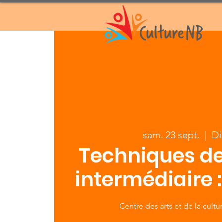
sam. 23 sept.
  |  
D
Techniques de
intermédiaire 
Centre des arts et de la cult