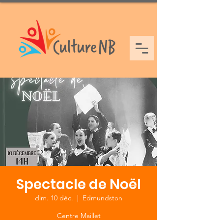
Spectacle de Noël
dim. 10 déc.
  |  
Edmundston
Centre Maillet