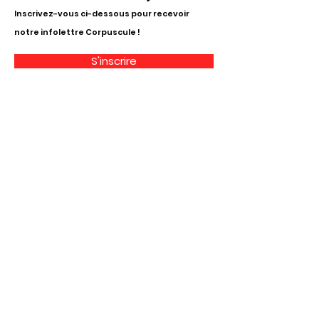
Inscrivez-vous ci-dessous pour recevoir
notre infolettre Corpuscule !
S'inscrire
Haut de page
Liens utiles
À propos
Partenaires financiers
Activités
Membriété