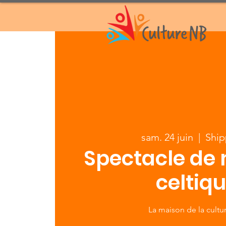
sam. 24 juin
  |  
Shi
Spectacle de
celtiq
La maison de la cultur