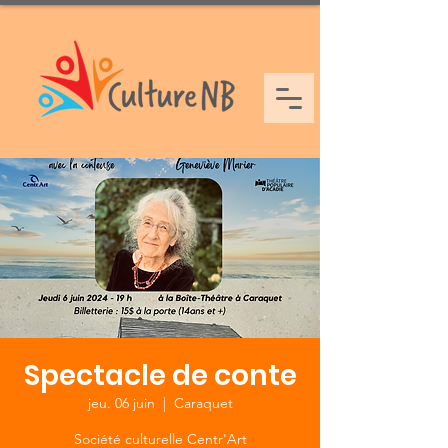
Spectacle de conte
jeu. 06 juin
  |  
Caraquet
Société culturelle Centr'Art