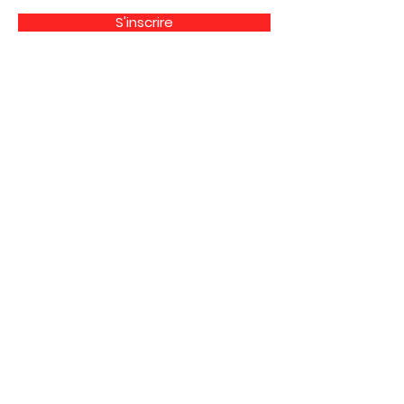
S'inscrire
Haut de page
Liens utiles
À propos
Partenaires financiers
Activités
Membriété
Contact