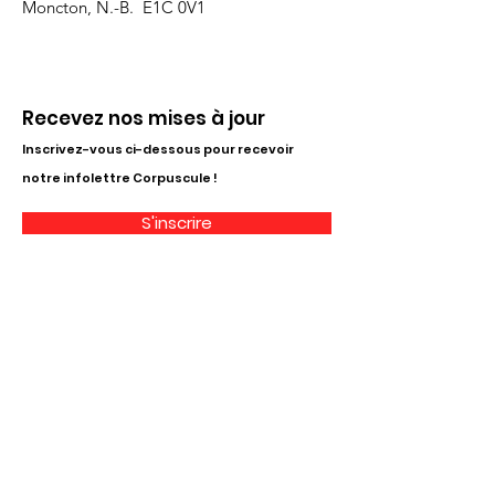
Moncton, N.-B. E1C 0V1
Recevez nos mises à jour
Inscrivez-vous ci-dessous pour recevoir
notre infolettre Corpuscule !
S'inscrire
Haut de page
Liens utiles
À propos