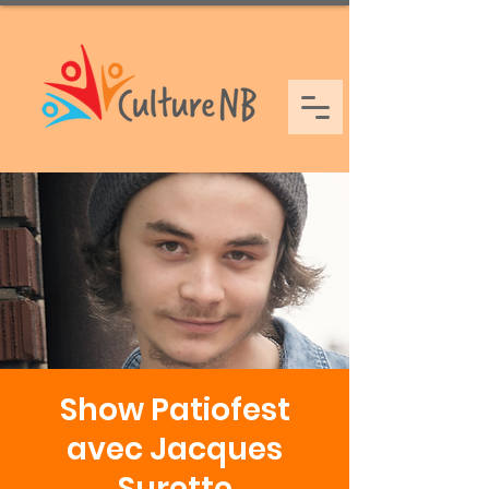
Show Patiofest
avec Jacques
Surette