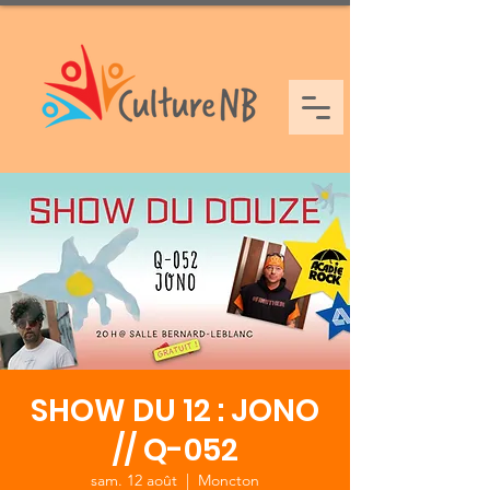
SHOW DU 12 : JONO
// Q-052
sam. 12 août
  |  
Moncton