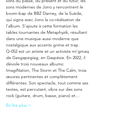
sons du passé, du présent et du futur; les 
sons modernes de Jono y rencontrent le 
boom-bap de BBZ Darney, de la Suède, 
qui signe avec Jono la co-réalisation de 
l’album. S’ajoute à cette formation les 
tables tournantes de Metaphyzik, résultant 
dans une musique aussi moderne que 
nostalgique aux accents grime et trap.
Q-052 est un artiste et un activiste mi’gmaq 
de Gesgapegiag, en Gaspésie. En 2022, il 
dévoile trois nouveaux albums: 
ImagiNation, The Storm et The Calm, trois 
œuvres pertinentes et complètement 
différentes. Son spectacle, tout comme ses 
textes, est percutant, vibre sur des sons 
rock (guitare, drum, basse, piano) et…
En lire plus >