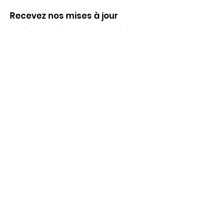
Recevez nos mises à jour
Inscrivez-vous ci-dessous pour recevoir
notre infolettre Corpuscule !
S'inscrire
Haut de page
Liens utiles
À propos
Partenaires financiers
Activités