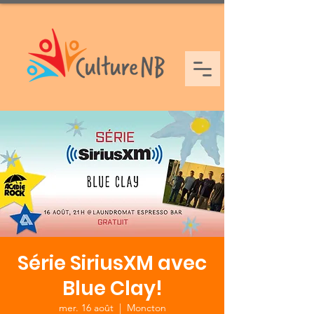
Série SiriusXM avec
Blue Clay!
mer. 16 août
  |  
Moncton