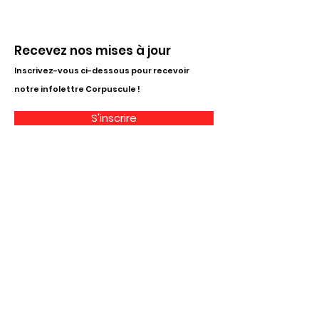
Recevez nos mises à jour
Inscrivez-vous ci-dessous pour recevoir
notre infolettre Corpuscule !
S'inscrire
Haut de page
Liens utiles
À propos
Partenaires financiers