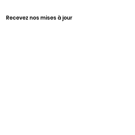
Recevez nos mises à jour
Inscrivez-vous ci-dessous pour recevoir
notre infolettre Corpuscule !
S'inscrire
Haut de page
Liens utiles
À propos
Partenaires financiers
Activités