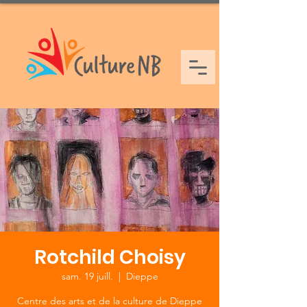
Rotchild Choisy
sam. 19 juill.
  |  
Dieppe
Centre des arts et de la culture de Dieppe