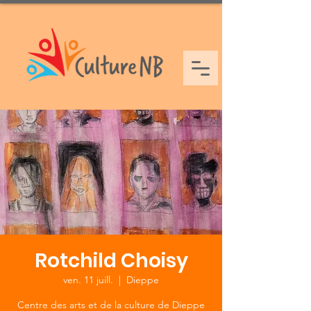
Rotchild Choisy
ven. 11 juill.
  |  
Dieppe
Centre des arts et de la culture de Dieppe