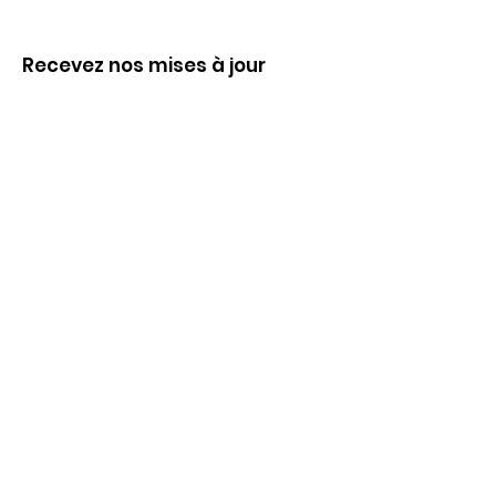
Recevez nos mises à jour
Inscrivez-vous ci-dessous pour recevoir
notre infolettre Corpuscule !
S'inscrire
Haut de page
Liens utiles
À propos
Partenaires financiers
Activités