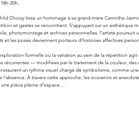
 18h-20h.
hild Choisy tisse un hommage à sa grand-mère Carmitha Jasmin 
tion et gestes se rencontrent. S’appuyant sur un esthétique mê
oile, photomontage et archives personnelles, l’artiste poursuit 
s et les poses deviennent porteurs d’histoires affectives person
 exploration formelle où la variation au sein de la répétition agi
 récurrentes — modifiées par le traitement de la couleur, des m
 instaurent un rythme visuel chargé de symbolisme, comme une r
 l’absence. À travers cette approche, les souvenirs et anecdote
ns une pièce pleine d’espace.…