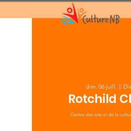
dim. 06 juill.
  |  
Di
Rotchild C
Centre des arts et de la cult