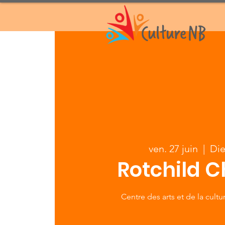
ven. 27 juin
  |  
Di
Rotchild C
Centre des arts et de la cult