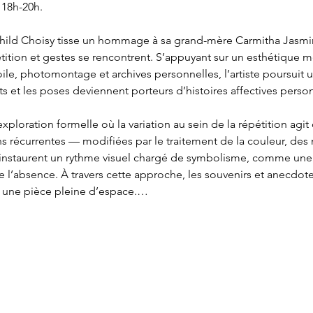
 18h-20h.
hild Choisy tisse un hommage à sa grand-mère Carmitha Jasmin 
tion et gestes se rencontrent. S’appuyant sur un esthétique mê
oile, photomontage et archives personnelles, l’artiste poursuit 
s et les poses deviennent porteurs d’histoires affectives person
 exploration formelle où la variation au sein de la répétition agi
 récurrentes — modifiées par le traitement de la couleur, des m
 instaurent un rythme visuel chargé de symbolisme, comme une r
 l’absence. À travers cette approche, les souvenirs et anecdote
ns une pièce pleine d’espace.…