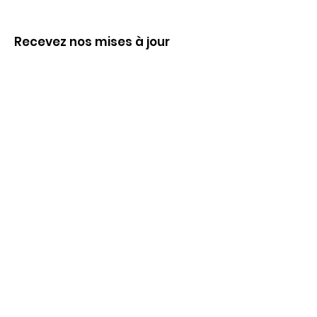
Recevez nos mises à jour
Inscrivez-vous ci-dessous pour recevoir
notre infolettre Corpuscule !
S'inscrire
Haut de page
Liens utiles
À propos
Partenaires financiers
Activités