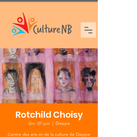
Rotchild Choisy
dim. 01 juin
  |  
Dieppe
Centre des arts et de la culture de Dieppe