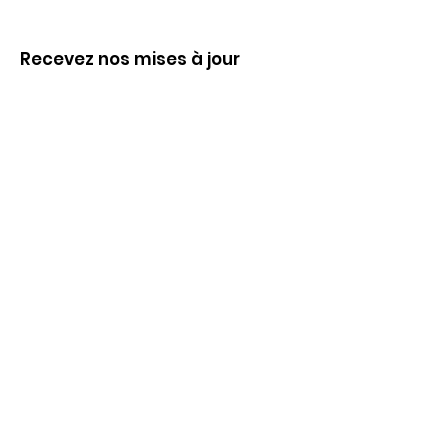
Recevez nos mises à jour
Inscrivez-vous ci-dessous pour recevoir
notre infolettre Corpuscule !
S'inscrire
Haut de page
Liens utiles
À propos
Partenaires financiers
Activités