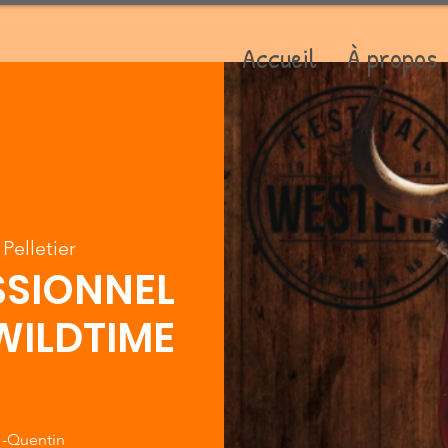
Accueil
À propos
Pelletier
SSIONNEL
WILDTIME
 -Quentin