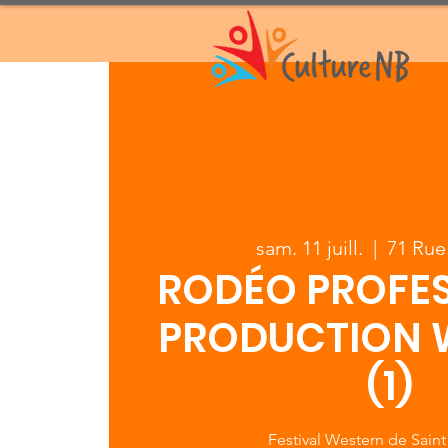
sam. 11 juill.
  |  
71 Rue 
RODÉO PROFE
PRODUCTION 
(1)
Festival Western de Saint