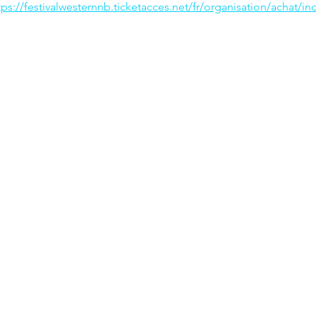
tps://festivalwesternnb.ticketacces.net/fr/organisation/achat/i