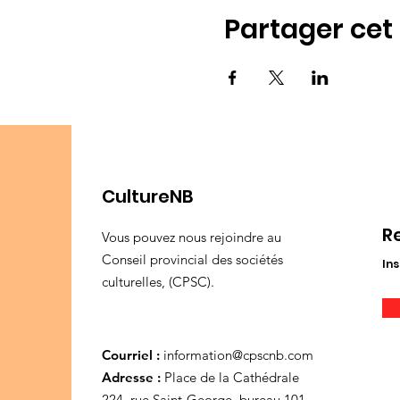
Partager ce
CultureNB
R
Vous pouvez nous rejoindre au
Conseil provincial des sociétés
Ins
culturelles, (CPSC).
Courriel :
information@cpscnb.com
Adresse :
Place de la Cathédrale
224, rue Saint-George, bureau 101,