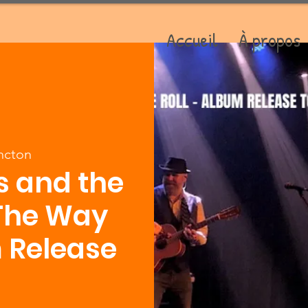
Accueil
À propos
cton
 and the
The Way
 Release