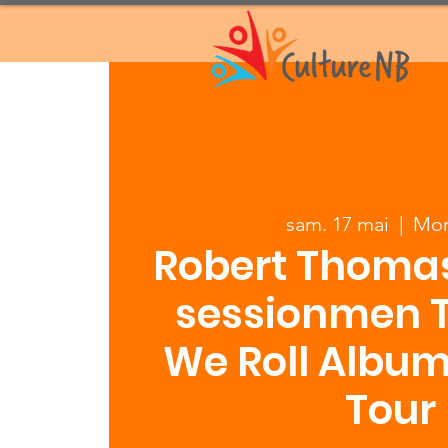
sam. 17 mai
  |  
Mon
Robert Thomas
sessionmen 
We Roll Album
Tour