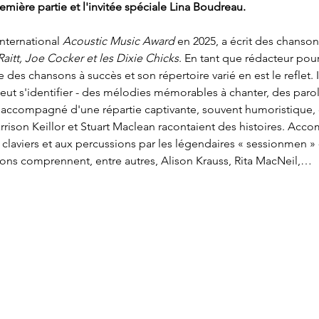
mière partie et l'invitée spéciale Lina Boudreau.
International 
Acoustic Music Award
 en 2025, a écrit des chanso
itt, Joe Cocker et les Dixie Chicks
. En tant que rédacteur pour
 des chansons à succès et son répertoire varié en est le reflet. I
ut s'identifier - des mélodies mémorables à chanter, des parole
t accompagné d'une répartie captivante, souvent humoristique,
rison Keillor et Stuart Maclean racontaient des histoires. Acco
 claviers et aux percussions par les légendaires « sessionmen » 
ations comprennent, entre autres, Alison Krauss, Rita MacNeil,…