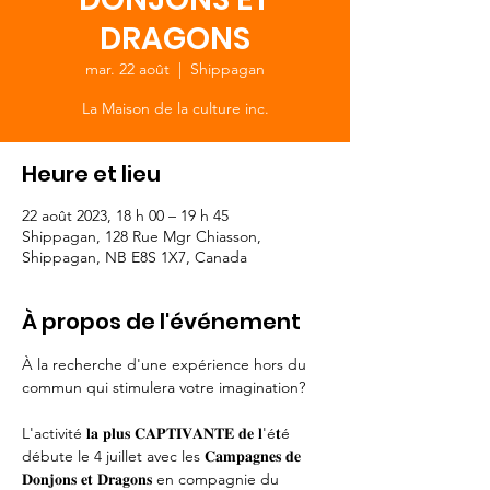
DRAGONS
mar. 22 août
  |  
Shippagan
La Maison de la culture inc.
Heure et lieu
22 août 2023, 18 h 00 – 19 h 45
Shippagan, 128 Rue Mgr Chiasson,
Shippagan, NB E8S 1X7, Canada
À propos de l'événement
À la recherche d'une expérience hors du 
commun qui stimulera votre imagination?  

L'activité 𝐥𝐚 𝐩𝐥𝐮𝐬 𝐂𝐀𝐏𝐓𝐈𝐕𝐀𝐍𝐓𝐄 𝐝𝐞 𝐥'é𝐭é 
débute le 4 juillet avec les 𝐂𝐚𝐦𝐩𝐚𝐠𝐧𝐞𝐬 𝐝𝐞 
𝐃𝐨𝐧𝐣𝐨𝐧𝐬 𝐞𝐭 𝐃𝐫𝐚𝐠𝐨𝐧𝐬 en compagnie du 