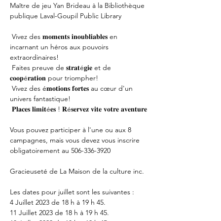
Maître de jeu Yan Brideau à la Bibliothèque 
publique Laval-Goupil Public Library

 Vivez des 𝐦𝐨𝐦𝐞𝐧𝐭𝐬 𝐢𝐧𝐨𝐮𝐛𝐥𝐢𝐚𝐛𝐥𝐞𝐬 en 
incarnant un héros aux pouvoirs 
extraordinaires!

 Faites preuve de 𝐬𝐭𝐫𝐚𝐭é𝐠𝐢𝐞 et de 
𝐜𝐨𝐨𝐩é𝐫𝐚𝐭𝐢𝐨𝐧 pour triompher!

 Vivez des é𝐦𝐨𝐭𝐢𝐨𝐧𝐬 𝐟𝐨𝐫𝐭𝐞𝐬 au cœur d'un 
univers fantastique!

 𝐏𝐥𝐚𝐜𝐞𝐬 𝐥𝐢𝐦𝐢𝐭é𝐞𝐬 ! 𝐑é𝐬𝐞𝐫𝐯𝐞𝐳 𝐯𝐢𝐭𝐞 𝐯𝐨𝐭𝐫𝐞 𝐚𝐯𝐞𝐧𝐭𝐮𝐫𝐞

Vous pouvez participer à l'une ou aux 8 
campagnes, mais vous devez vous inscrire 
obligatoirement au 506-336-3920

Gracieuseté de La Maison de la culture inc.

Les dates pour juillet sont les suivantes : 

4 Juillet 2023 de 18 h à 19 h 45.

11 Juillet 2023 de 18 h à 19 h 45.
