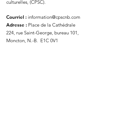
culturelles, (CPSC).
Courriel :
information@cpscnb.com
Adresse :
Place de la Cathédrale
224, rue Saint-George, bureau 101,
Moncton, N.-B. E1C 0V1
Recevez nos mises à jour
Inscrivez-vous ci-dessous pour recevoir
notre infolettre Corpuscule !
S'inscrire
Haut de page