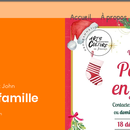
Accueil
À propos
t John
famille
an