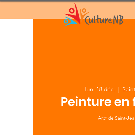
lun. 18 déc.
  |  
Sain
Peinture en 
Arcf de Saint-Je