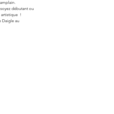
amplain.
s soyez débutant ou 
rtistique  !
e Daigle au 