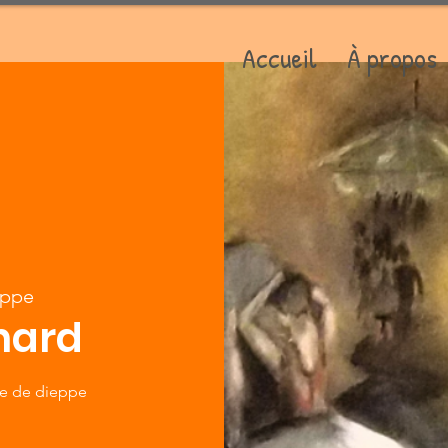
Accueil
À propos
eppe
hard
ure de dieppe