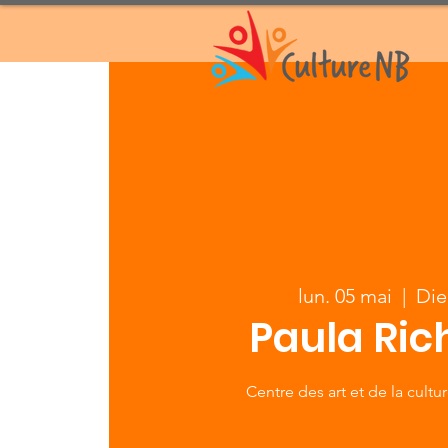
lun. 05 mai
  |  
Di
Paula Ric
Centre des art et de la cult