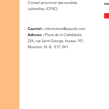
Conseil provincial des sociétés
Ins
culturelles, (CPSC).
Courriel :
information@cpscnb.com
Adresse :
Place de la Cathédrale
224, rue Saint-George, bureau 101,
Moncton, N.-B. E1C 0V1