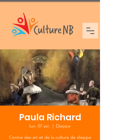
Paula Richard
lun. 07 avr.
  |  
Dieppe
Centre des art et de la culture de dieppe