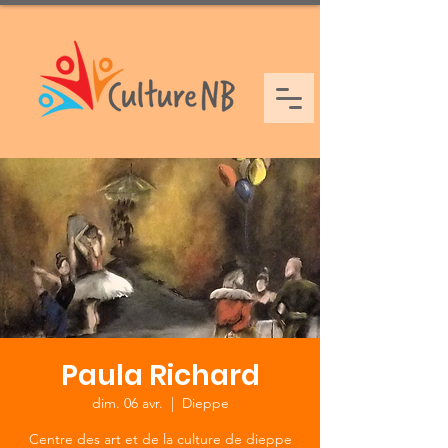
Paula Richard
dim. 06 avr.
  |  
Dieppe
Centre des art et de la culture de dieppe