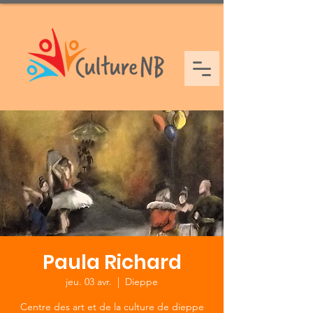
Paula Richard
jeu. 03 avr.
  |  
Dieppe
Centre des art et de la culture de dieppe