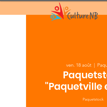
ven. 18 août
  |  
Paqu
Paquetst
"Paquetville e
Paquetstock