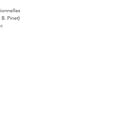
tionnelles
 B. Pinet)
nc