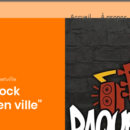
Accueil
À propos
etville
ock
n ville"