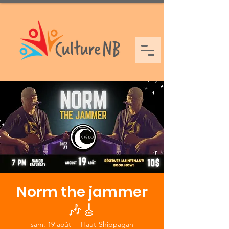
Norm the jammer
🎶🎸
sam. 19 août
  |  
Haut-Shippagan