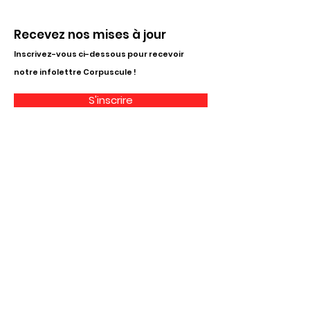
Recevez nos mises à jour
Inscrivez-vous ci-dessous pour recevoir
notre infolettre Corpuscule !
S'inscrire
Haut de page
Liens utiles
À propos
Partenaires financiers
Activités