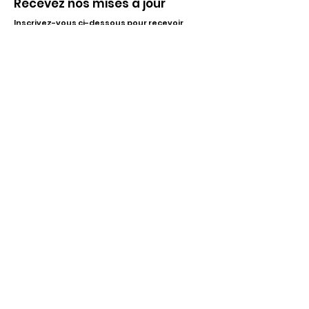
Recevez nos mises à jour
Inscrivez-vous ci-dessous pour recevoir
notre infolettre Corpuscule !
S'inscrire
Haut de page
Liens utiles
À propos
Partenaires financiers
Activités
Membriété