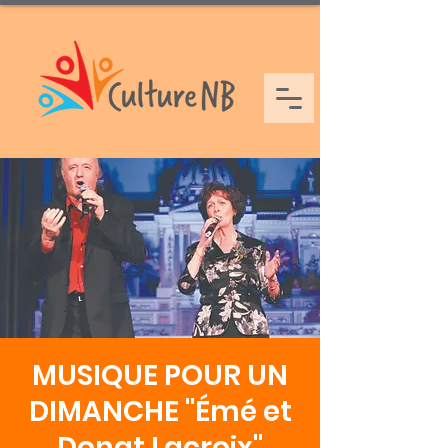
MUSIQUE POUR UN
DIMANCHE "Émé et
Donat Lacroix"