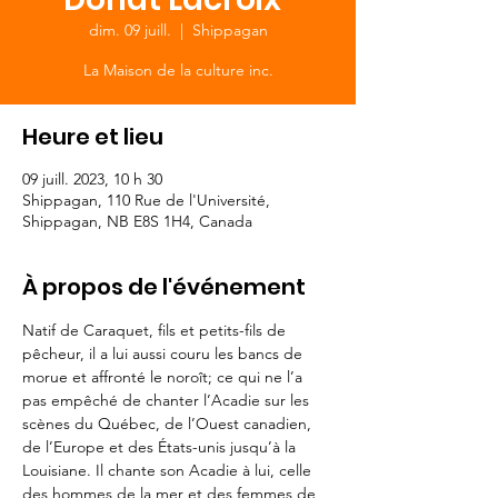
dim. 09 juill.
  |  
Shippagan
La Maison de la culture inc.
Heure et lieu
09 juill. 2023, 10 h 30
Shippagan, 110 Rue de l'Université,
Shippagan, NB E8S 1H4, Canada
À propos de l'événement
Natif de Caraquet, fils et petits-fils de 
pêcheur, il a lui aussi couru les bancs de 
morue et affronté le noroît; ce qui ne l’a 
pas empêché de chanter l’Acadie sur les 
scènes du Québec, de l’Ouest canadien, 
de l’Europe et des États-unis jusqu’à la 
Louisiane. Il chante son Acadie à lui, celle 
des hommes de la mer et des femmes de 