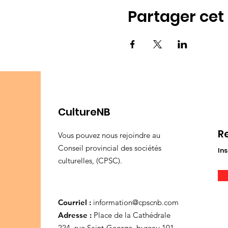
Partager ce
CultureNB
R
Vous pouvez nous rejoindre au
Conseil provincial des sociétés
Ins
culturelles, (CPSC).
Courriel :
information@cpscnb.com
Adresse :
Place de la Cathédrale
224, rue Saint-George, bureau 101,