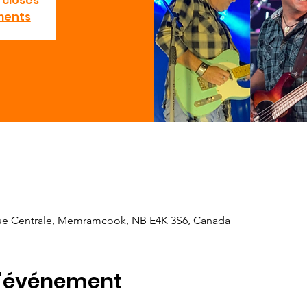
 closes
ments
ue Centrale, Memramcook, NB E4K 3S6, Canada
l'événement