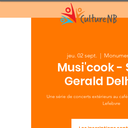
jeu. 02 sept.
  |  
Monumen
Musi'cook - 
Gerald Del
Une série de concerts extérieurs au ca
Lefebvre