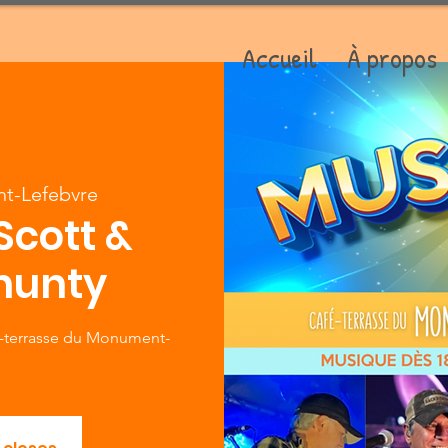
Accueil
À propos
t-Lefebvre
Scott &
hunty
fé-terrasse du Monument-