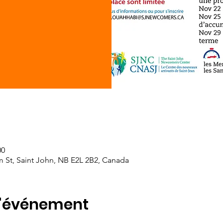
00
am St, Saint John, NB E2L 2B2, Canada
l'événement