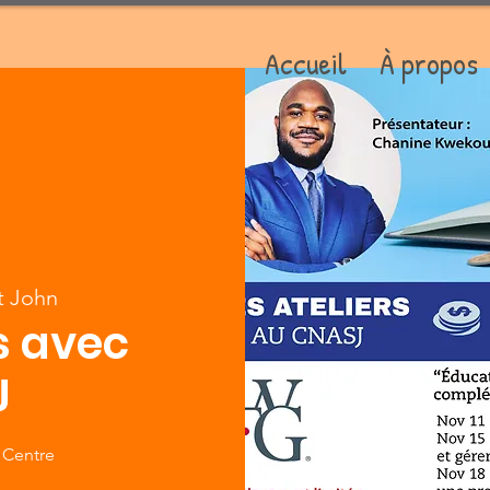
Accueil
À propos
t John
s avec
J
 Centre