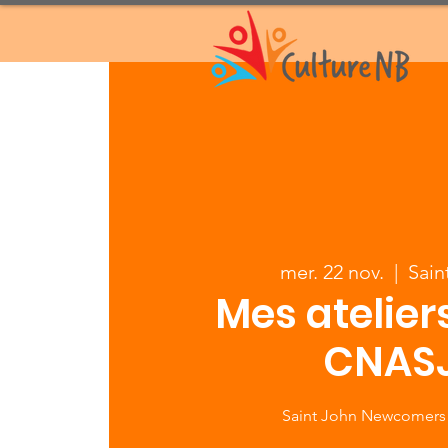
mer. 22 nov.
  |  
Sain
Mes atelier
CNAS
Saint John Newcomers