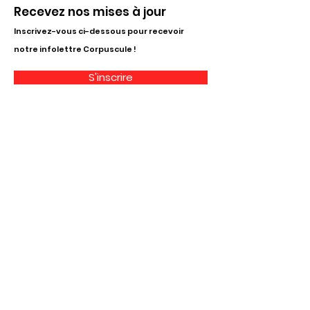
Recevez nos mises à jour
Inscrivez-vous ci-dessous pour recevoir
notre infolettre Corpuscule !
S'inscrire
Haut de page
Liens utiles
À propos
Partenaires financiers
Activités
Membriété