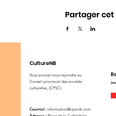
Partager ce
CultureNB
R
Vous pouvez nous rejoindre au
Conseil provincial des sociétés
Ins
culturelles, (CPSC).
Courriel :
information@cpscnb.com
Adresse :
Place de la Cathédrale