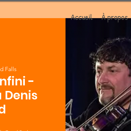
Accueil
À propos
d Falls
nfini -
 Denis
d