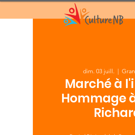
dim. 03 juill.
  |  
Gran
Marché à l'i
Hommage à
Richar