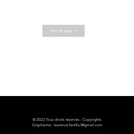
Haut de page
© 2022 Tous droits réservés - Copyrights
Graphisme -
laurence.farella.l@gmail.com