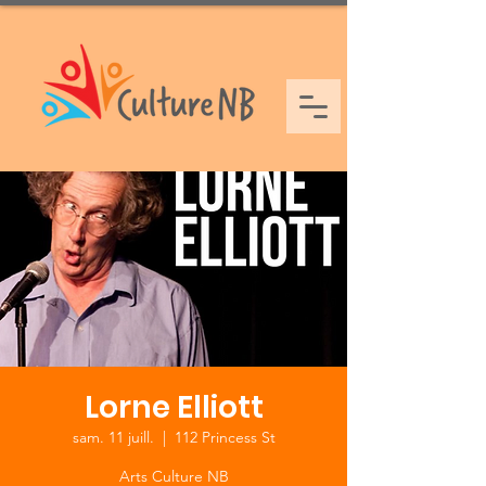
Lorne Elliott
sam. 11 juill.
  |  
112 Princess St
Arts Culture NB