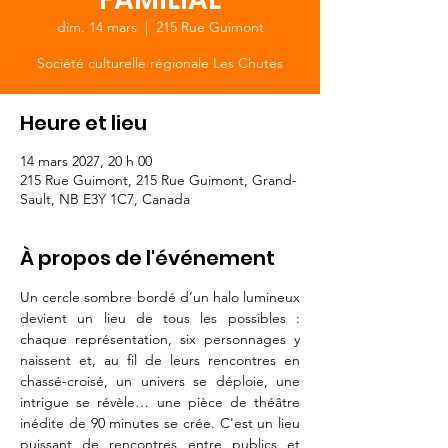
dim. 14 mars
  |  
215 Rue Guimont
Société culturelle régionale Les Chutes
Heure et lieu
14 mars 2027, 20 h 00
215 Rue Guimont, 215 Rue Guimont, Grand-
Sault, NB E3Y 1C7, Canada
À propos de l'événement
Un cercle sombre bordé d’un halo lumineux 
devient un lieu de tous les possibles : 
chaque représentation, six personnages y 
naissent et, au fil de leurs rencontres en 
chassé-croisé, un univers se déploie, une 
intrigue se révèle… une pièce de théâtre 
inédite de 90 minutes se crée. C'est un lieu 
puissant de rencontres entre publics et 