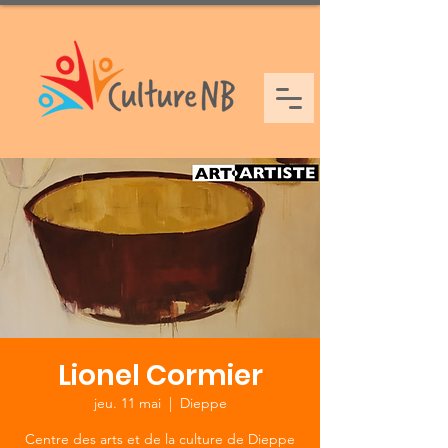
Lionel Cormier
jeu. 11 mai
  |  
Dieppe
Centre des arts et de la culture de Dieppe