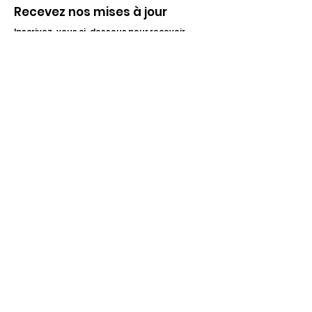
Recevez nos mises à jour
Inscrivez-vous ci-dessous pour recevoir
notre infolettre Corpuscule !
S'inscrire
Haut de page
Liens utiles
À propos
Partenaires financiers
Activités
Membriété