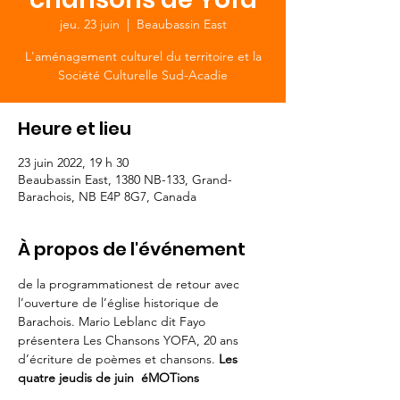
jeu. 23 juin
  |  
Beaubassin East
L'aménagement culturel du territoire et la
Société Culturelle Sud-Acadie
Heure et lieu
23 juin 2022, 19 h 30
Beaubassin East, 1380 NB-133, Grand-
Barachois, NB E4P 8G7, Canada
À propos de l'événement
de la programmation
est de retour avec 
l’ouverture de l’église historique de 
Barachois. Mario Leblanc dit Fayo 
présentera Les Chansons YOFA, 20 ans 
d’écriture de poèmes et chansons. 
Les 
quatre jeudis de juin 
 éMOTions 