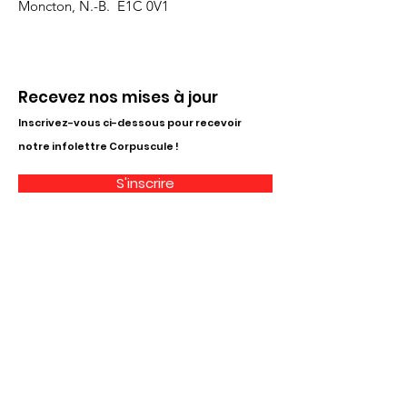
Moncton, N.-B. E1C 0V1
Recevez nos mises à jour
Inscrivez-vous ci-dessous pour recevoir
notre infolettre Corpuscule !
S'inscrire
Haut de page
Liens utiles
À propos