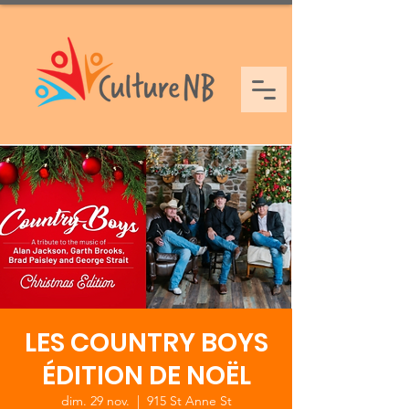
LES COUNTRY BOYS
ÉDITION DE NOËL
dim. 29 nov.
  |  
915 St Anne St