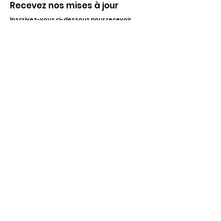
Recevez nos mises à jour
Inscrivez-vous ci-dessous pour recevoir
notre infolettre Corpuscule !
S'inscrire
Haut de page
Liens utiles
À propos
Partenaires financiers
Activités
Membriété