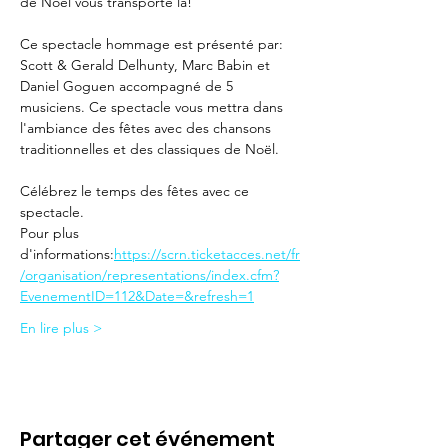
de Noël vous transporte là!
Ce spectacle hommage est présenté par: 
Scott & Gerald Delhunty, Marc Babin et 
Daniel Goguen accompagné de 5 
musiciens. Ce spectacle vous mettra dans 
l'ambiance des fêtes avec des chansons 
traditionnelles et des classiques de Noël.
Célébrez le temps des fêtes avec ce 
spectacle.
Pour plus 
d'informations:
https://scrn.ticketacces.net/fr
/organisation/representations/index.cfm?
EvenementID=112&Date=&refresh=1
En lire plus >
Partager cet événement