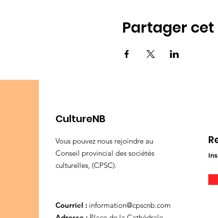
Partager ce
CultureNB
R
Vous pouvez nous rejoindre au
Conseil provincial des sociétés
Ins
culturelles, (CPSC).
Courriel :
information@cpscnb.com
Adresse :
Place de la Cathédrale