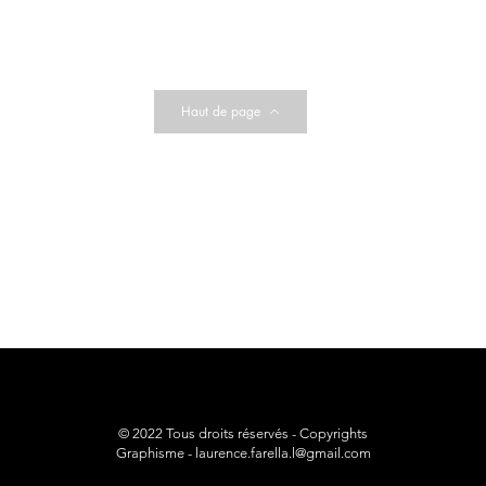
Haut de page
© 2022 Tous droits réservés - Copyrights
Graphisme -
laurence.farella.l@gmail.com