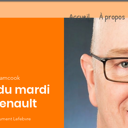
Accueil
À propos
amcook
 du mardi
senault
nument Lefebvre