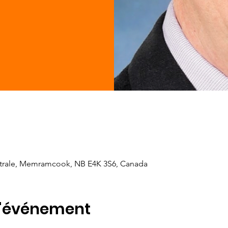
rale, Memramcook, NB E4K 3S6, Canada
l'événement