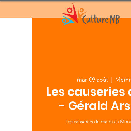
mar. 09 août
  |  
Memr
Les causeries
- Gérald Ar
Les causeries du mardi au Mo