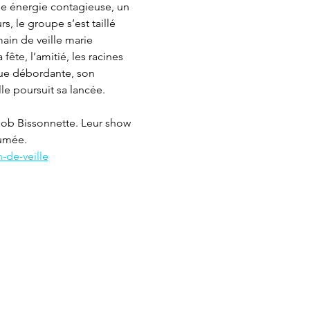
ne énergie contagieuse, un 
, le groupe s’est taillé 
in de veille marie 
ête, l’amitié, les racines 
ue débordante, son 
le poursuit sa lancée.
Bob Bissonnette. Leur show 
sumée.
-de-veille