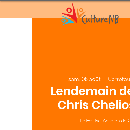
sam. 08 août
  |  
Carrefou
Lendemain de 
Chris Cheli
Le Festival Acadien de 