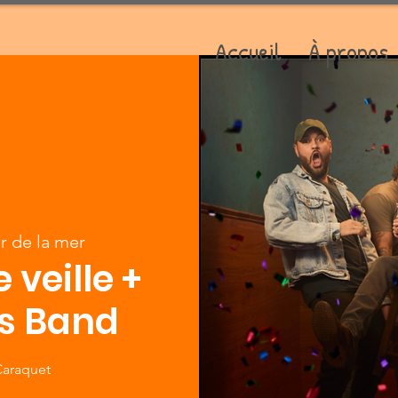
Accueil
À propos
r de la mer
veille +
os Band
Caraquet