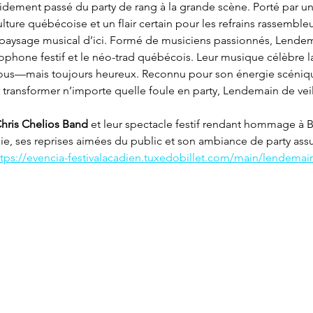
pidement passé du party de rang à la grande scène. Porté par u
ture québécoise et un flair certain pour les refrains rassembleurs
 paysage musical d’ici. Formé de musiciens passionnés, Lendema
phone festif et le néo-trad québécois. Leur musique célèbre la f
lous—mais toujours heureux. Reconnu pour son énergie scéniq
à transformer n’importe quelle foule en party, Lendemain de veil
hris Chelios Band
 et leur spectacle festif rendant hommage à 
ie, ses reprises aimées du public et son ambiance de party as
ttps://evencia-festivalacadien.tuxedobillet.com/main/lendemain