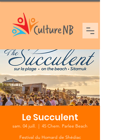
Le Succulent
sam. 04 juill.
  |  
45 Chem. Parlee Beach
Festival du Homard de Shédiac