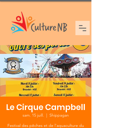
Le Cirque Campbell
sam. 15 juill.
  |  
Shippagan
Festival des pêches et de l'aquaculture du